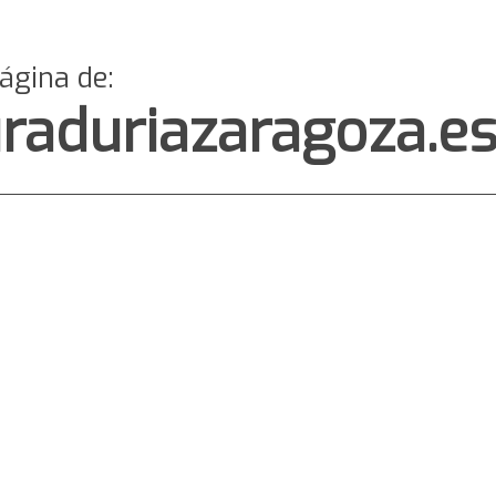
página de:
raduriazaragoza.e